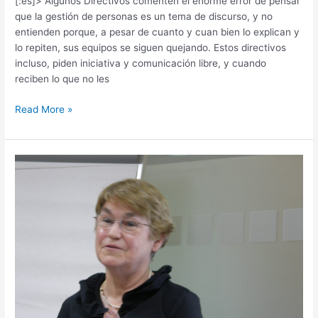
[:es]> Algunos Directivos comenten el enorme error de pensar
que la gestión de personas es un tema de discurso, y no
entienden porque, a pesar de cuanto y cuan bien lo explican y
lo repiten, sus equipos se siguen quejando. Estos directivos
incluso, piden iniciativa y comunicación libre, y cuando
reciben lo que no les
Read More »
Evolucion
Organizacional
y
Desarrollo:
Cambiando
la
conciencia.