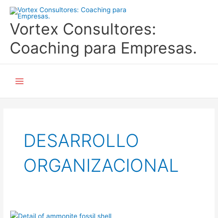
Ir
al
Vortex Consultores:
contenido
Coaching para Empresas.
Main
Menu
DESARROLLO
ORGANIZACIONAL
La