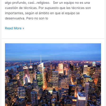
algo profundo, casi…religioso. Ser un equipo no es una
cuestión de técnicas. Por supuesto que las técnicas son
importantes, según el ámbito en que el equipo se
desenvuelva. Pero no son lo
Read More »
La
necesidad
de
mejorar
nuestros
cuadros
de
Mando