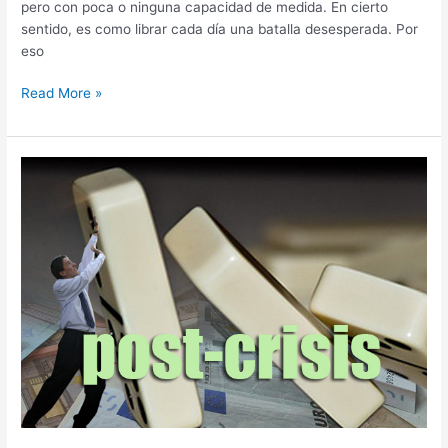
pero con poca o ninguna capacidad de medida. En cierto
sentido, es como librar cada día una batalla desesperada. Por
eso
Read More »
Como
sobrevivir
al
crecimiento
de
tu
negocio
despues
de
la
crisis