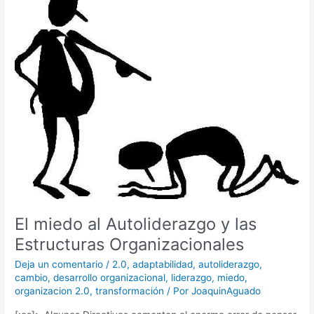
miedo
al
Autoliderazgo
y
las
Estructuras
Organizacionales
El miedo al Autoliderazgo y las
Estructuras Organizacionales
Deja un comentario
/
2.0
,
adaptabilidad
,
autoliderazgo
,
cambio
,
desarrollo organizacional
,
liderazgo
,
miedo
,
organizacion 2.0
,
transformación
/ Por
JoaquinAguado