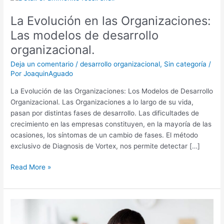
Evolución
La Evolución en las Organizaciones:
en
las
Las modelos de desarrollo
Organizaciones:
organizacional.
Las
modelos
Deja un comentario
/
desarrollo organizacional
,
Sin categoría
/
Por
JoaquinAguado
de
desarrollo
La Evolución de las Organizaciones: Los Modelos de Desarrollo
organizacional.
Organizacional. Las Organizaciones a lo largo de su vida,
pasan por distintas fases de desarrollo. Las dificultades de
crecimiento en las empresas constituyen, en la mayoría de las
ocasiones, los síntomas de un cambio de fases. El método
exclusivo de Diagnosis de Vortex, nos permite detectar […]
Read More »
Nuestros
Heroes: