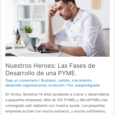
Las
Fases
de
Desarrollo
de
una
PYME.
Nuestros Heroes: Las Fases de
Desarrollo de una PYME.
Deja un comentario
/
Business
,
cambio
,
crecimiento
,
desarrollo organizacional
,
evolución
/ Por
JoaquinAguado
En Vortex, llevamos 14 años ayudando a crecer y desarrollarse
a pequeñas empresas. Más de 100 PYMEs y MicroPYMEs han
conseguido salir adelante con nuestra ayuda. Las pequeñas
empresas actúan con mucho esfuerzo, y mucho sufrimiento,