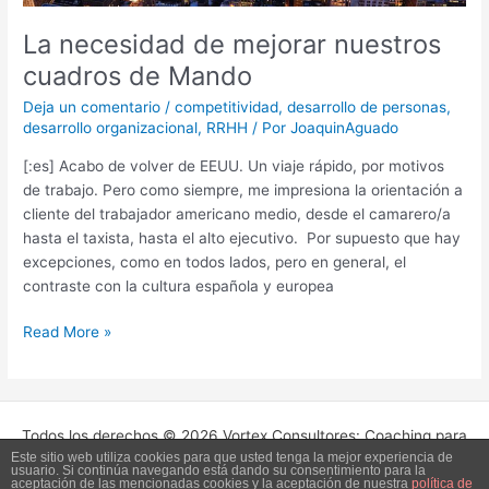
La necesidad de mejorar nuestros
cuadros de Mando
Deja un comentario
/
competitividad
,
desarrollo de personas
,
desarrollo organizacional
,
RRHH
/ Por
JoaquinAguado
[:es] Acabo de volver de EEUU. Un viaje rápido, por motivos
de trabajo. Pero como siempre, me impresiona la orientación a
cliente del trabajador americano medio, desde el camarero/a
hasta el taxista, hasta el alto ejecutivo. Por supuesto que hay
excepciones, como en todos lados, pero en general, el
contraste con la cultura española y europea
Read More »
Todos los derechos © 2026 Vortex Consultores: Coaching para
Este sitio web utiliza cookies para que usted tenga la mejor experiencia de
Empresas. | Funciona gracias a
Tema Astra para WordPress
usuario. Si continúa navegando está dando su consentimiento para la
aceptación de las mencionadas cookies y la aceptación de nuestra
política de