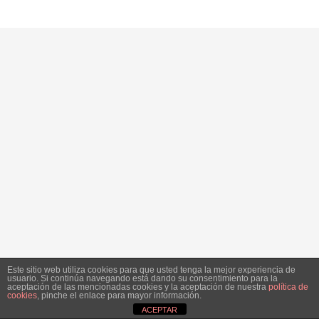
Este sitio web utiliza cookies para que usted tenga la mejor experiencia de
usuario. Si continúa navegando está dando su consentimiento para la
aceptación de las mencionadas cookies y la aceptación de nuestra
política de
cookies
, pinche el enlace para mayor información.
ACEPTAR