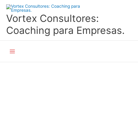
Ir
al
Vortex Consultores:
contenido
Coaching para Empresas.
Main
Menu
EL BLOG DE VORTEX:
COACHING PARA
EMPRESAS