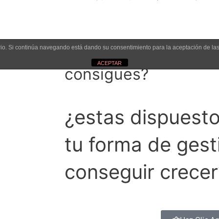
uario. Si continúa navegando está dando su consentimiento para la aceptación de l
esa?
¿Quieres crecer pero
ACEPTAR
consigues?
¿estas dispuest
tu forma de gest
conseguir crecer