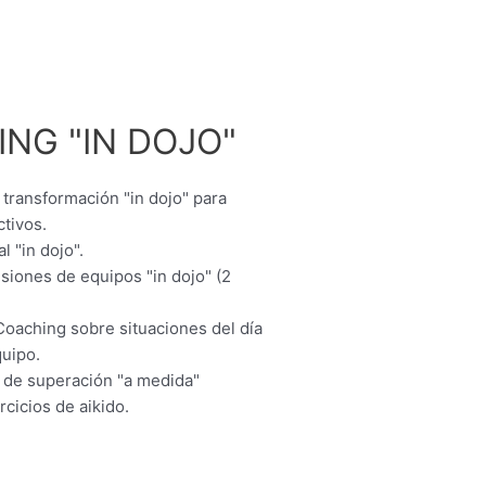
NG "IN DOJO"
transformación "in dojo" para
ctivos.
l "in dojo".
esiones de equipos "in dojo" (2
oaching sobre situaciones del día
quipo.
 de superación "a medida"
cicios de aikido.