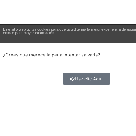
Este sitio web utiliza cookies para que usted tenga la mejor experiencia de us
¿Pierdes Dinero con tu empr
enlace para mayor información.
¿Crees que merece la pena intentar salvarla?
Haz clic Aquí