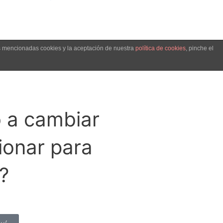
as mencionadas cookies y la aceptación de nuestra
política de cookies
, pinche el
 no lo
o a cambiar
ionar para
?