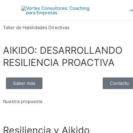
Ir
al
contenido
Taller de Habilidades Directivas
AIKIDO: DESARROLLANDO
RESILIENCIA PROACTIVA
Saber más
Contacto
Nuestra propuesta
Resiliencia y Aikido