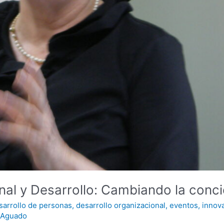
nal y Desarrollo: Cambiando la conci
sarrollo de personas
,
desarrollo organizacional
,
eventos
,
innov
nAguado