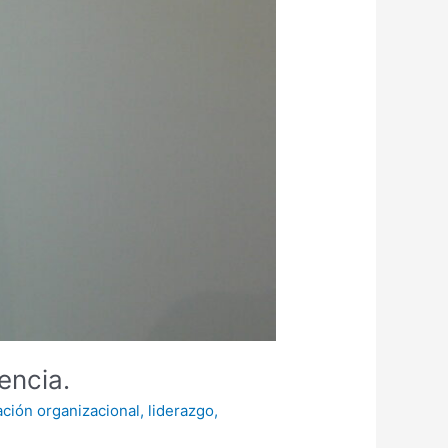
encia.
ación organizacional
,
liderazgo
,