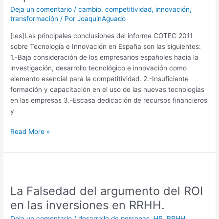
innovación
Deja un comentario
/
cambio
,
competitividad
,
innovación
,
en
transformación
/ Por
JoaquinAguado
España:
El
[:es]Las principales conclusiones del informe COTEC 2011
informe
sobre Tecnología e Innovación en España son las siguientes:
COTEC
1.-Baja consideración de los empresarios españoles hacia la
2011
investigación, desarrollo tecnológico e innovación como
elemento esencial para la competitividad. 2.-Insuficiente
formación y capacitación en el uso de las nuevas tecnologías
en las empresas 3.-Escasa dedicación de recursos financieros
y
Read More »
La
Falsedad
La Falsedad del argumento del ROI
del
argumento
en las inversiones en RRHH.
del
Deja un comentario
/
desarrollo de personas
,
HR
,
RRHH
,