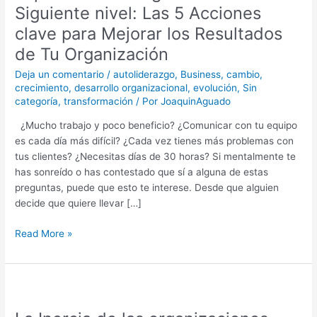
al
Siguiente nivel: Las 5 Acciones
Siguiente
clave para Mejorar los Resultados
nivel:
de Tu Organización
Las
5
Deja un comentario
/
autoliderazgo
,
Business
,
cambio
,
Acciones
crecimiento
,
desarrollo organizacional
,
evolución
,
Sin
clave
categoría
,
transformación
/ Por
JoaquinAguado
para
¿Mucho trabajo y poco beneficio? ¿Comunicar con tu equipo
Mejorar
es cada día más difícil? ¿Cada vez tienes más problemas con
los
tus clientes? ¿Necesitas días de 30 horas? Si mentalmente te
Resultados
has sonreído o has contestado que sí a alguna de estas
de
preguntas, puede que esto te interese. Desde que alguien
Tu
decide que quiere llevar […]
Organización
Read More »
La
Inercia
de