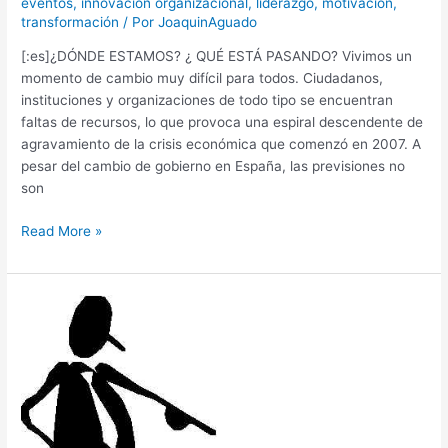
eventos
,
innovación organizacional
,
liderazgo
,
motivación
,
las
transformación
/ Por
JoaquinAguado
Personas
[:es]¿DÓNDE ESTAMOS? ¿ QUÉ ESTÁ PASANDO? Vivimos un
momento de cambio muy difícil para todos. Ciudadanos,
instituciones y organizaciones de todo tipo se encuentran
faltas de recursos, lo que provoca una espiral descendente de
agravamiento de la crisis económica que comenzó en 2007. A
pesar del cambio de gobierno en España, las previsiones no
son
Read More »
El
miedo
al
Autoliderazgo
y
las
Estructuras