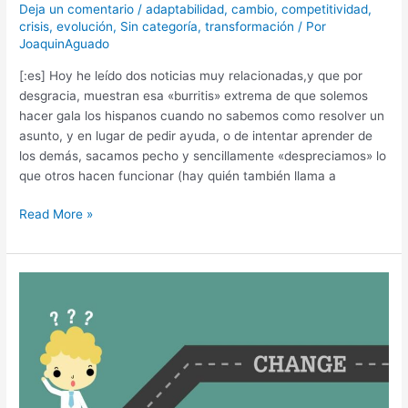
no
Deja un comentario
/
adaptabilidad
,
cambio
,
competitividad
,
sepa»…
crisis
,
evolución
,
Sin categoría
,
transformación
/ Por
JoaquinAguado
[:es] Hoy he leído dos noticias muy relacionadas,y que por
desgracia, muestran esa «burritis» extrema de que solemos
hacer gala los hispanos cuando no sabemos como resolver un
asunto, y en lugar de pedir ayuda, o de intentar aprender de
los demás, sacamos pecho y sencillamente «despreciamos» lo
que otros hacen funcionar (hay quién también llama a
Read More »
El
escenario
que
viene:
como
adaptarse
y