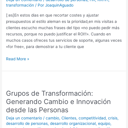
ROI
transformación
/ Por
JoaquinAguado
en
las
[:es]En estos dias en que recortar costes y ajustar
inversiones
presupuestos al estilo aleman es la prioridad,en mis visitas a
en
clientes escucho muchas frases del tipo «no puedo pedir más
RRHH.
recursos, porque no puedo justificar el ROI!!». Cuando en
muchos casos ofreces tus servicios de soporte, algunas veces
«for free», para demostrar a tu cliente que
Read More »
Grupos
de
Grupos de Transformación:
Transformación:
Generando
Generando Cambio e Innovación
Cambio
desde las Personas
e
Innovación
Deja un comentario
/
cambio
,
Clientes
,
competitividad
,
crisis
,
desarrollo de personas
,
desarrollo organizacional
,
equipo
,
desde