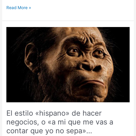
Read More »
El
estilo
«hispano»
de
hacer
negocios,
o
«a
mi
que
me
vas
a
El estilo «hispano» de hacer
contar
negocios, o «a mi que me vas a
que
contar que yo no sepa»…
yo