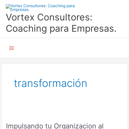
Ir
al
Vortex Consultores:
contenido
Coaching para Empresas.
Main
Menu
transformación
Impulsando
tu
Impulsando tu Organizacion al
Organizacion