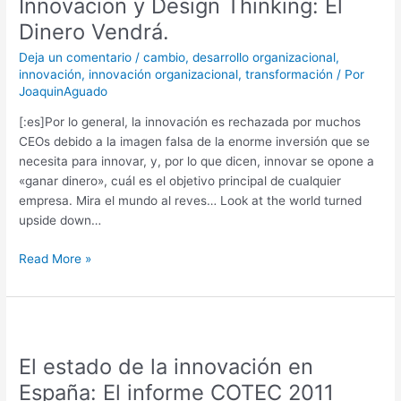
Innovacion y Design Thinking: El
Design
Thinking:
Dinero Vendrá.
El
Deja un comentario
/
cambio
,
desarrollo organizacional
,
Dinero
innovación
,
innovación organizacional
,
transformación
/ Por
Vendrá.
JoaquinAguado
[:es]Por lo general, la innovación es rechazada por muchos
CEOs debido a la imagen falsa de la enorme inversión que se
necesita para innovar, y, por lo que dicen, innovar se opone a
«ganar dinero», cuál es el objetivo principal de cualquier
empresa. Mira el mundo al reves… Look at the world turned
upside down…
Read More »
El
estado
El estado de la innovación en
de
la
España: El informe COTEC 2011