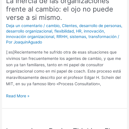
La Inercia de las organizaciones
las
frente al cambio: el ojo no puede
organizaciones
verse a si mismo.
frente
al
Deja un comentario
/
cambio
,
Clientes
,
desarrollo de personas
,
desarrollo organizacional
,
flexibilidad
,
HR
,
innovación
,
cambio:
innovación organizacional
,
RRHH
,
sistemas
,
transformación
/
el
Por
JoaquinAguado
ojo
no
[:es]Recientemente he sufrido otra de esas situaciones que
puede
vivimos tan frecuentemente los agentes de cambio, y que me
verse
son ya tan familiares, tanto en mi papel de consultor
a
organizacional como en mi papel de coach. Este proceso está
si
maravillosamente descrito por el profesor Edgar H. Schein del
mismo.
MIT, en su ya famoso libro «Process Consultation»,
Read More »
Innovacion
y