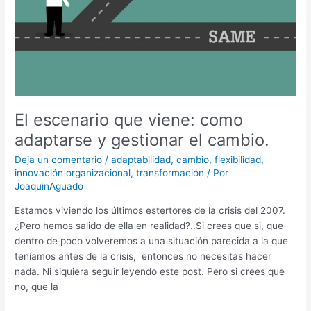
gestionar
el
cambio.
El escenario que viene: como
adaptarse y gestionar el cambio.
Deja un comentario
/
adaptabilidad
,
cambio
,
flexibilidad
,
innovación organizacional
,
transformación
/ Por
JoaquinAguado
Estamos viviendo los últimos estertores de la crisis del 2007.
¿Pero hemos salido de ella en realidad?..Si crees que si, que
dentro de poco volveremos a una situación parecida a la que
teníamos antes de la crisis, entonces no necesitas hacer
nada. Ni siquiera seguir leyendo este post. Pero si crees que
no, que la