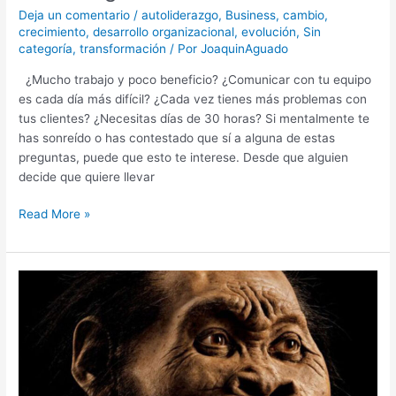
los
Deja un comentario
/
autoliderazgo
,
Business
,
cambio
,
Resultados
crecimiento
,
desarrollo organizacional
,
evolución
,
Sin
de
categoría
,
transformación
/ Por
JoaquinAguado
Tu
¿Mucho trabajo y poco beneficio? ¿Comunicar con tu equipo
Organización
es cada día más difícil? ¿Cada vez tienes más problemas con
tus clientes? ¿Necesitas días de 30 horas? Si mentalmente te
has sonreído o has contestado que sí a alguna de estas
preguntas, puede que esto te interese. Desde que alguien
decide que quiere llevar
Read More »
El
estilo
«hispano»
de
hacer
negocios,