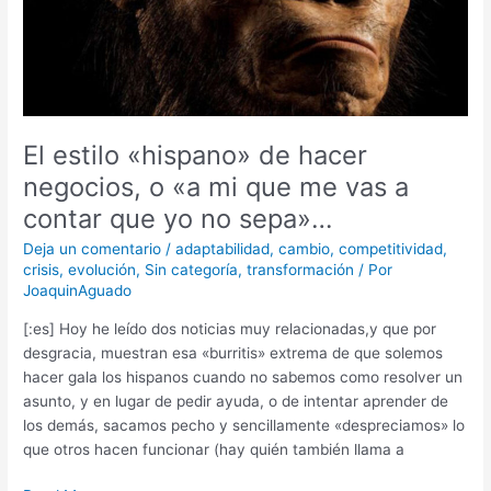
o
«a
mi
que
me
vas
a
El estilo «hispano» de hacer
contar
negocios, o «a mi que me vas a
que
contar que yo no sepa»…
yo
no
Deja un comentario
/
adaptabilidad
,
cambio
,
competitividad
,
sepa»…
crisis
,
evolución
,
Sin categoría
,
transformación
/ Por
JoaquinAguado
[:es] Hoy he leído dos noticias muy relacionadas,y que por
desgracia, muestran esa «burritis» extrema de que solemos
hacer gala los hispanos cuando no sabemos como resolver un
asunto, y en lugar de pedir ayuda, o de intentar aprender de
los demás, sacamos pecho y sencillamente «despreciamos» lo
que otros hacen funcionar (hay quién también llama a