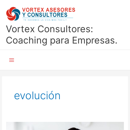
Ir
al
contenido
Vortex Consultores:
Coaching para Empresas.
Main
Menu
evolución
Nuestros