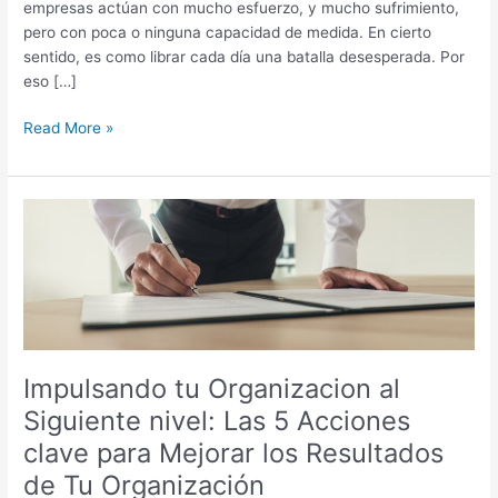
empresas actúan con mucho esfuerzo, y mucho sufrimiento,
pero con poca o ninguna capacidad de medida. En cierto
sentido, es como librar cada día una batalla desesperada. Por
eso […]
Read More »
Impulsando
tu
Organizacion
al
Siguiente
nivel:
Las
Impulsando tu Organizacion al
5
Acciones
Siguiente nivel: Las 5 Acciones
clave
clave para Mejorar los Resultados
para
de Tu Organización
Mejorar