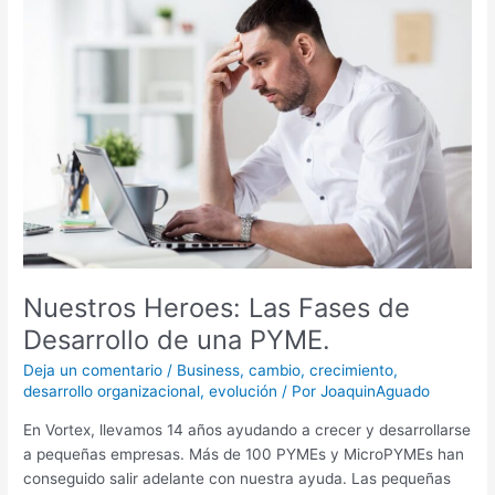
Heroes:
Las
Fases
de
Desarrollo
de
una
PYME.
Nuestros Heroes: Las Fases de
Desarrollo de una PYME.
Deja un comentario
/
Business
,
cambio
,
crecimiento
,
desarrollo organizacional
,
evolución
/ Por
JoaquinAguado
En Vortex, llevamos 14 años ayudando a crecer y desarrollarse
a pequeñas empresas. Más de 100 PYMEs y MicroPYMEs han
conseguido salir adelante con nuestra ayuda. Las pequeñas