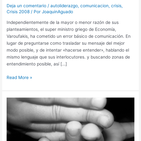
de
Deja un comentario
/
autoliderazgo
,
comunicacion
,
crisis
,
Varoufakis
Crisis 2008
/ Por
JoaquinAguado
Independientemente de la mayor o menor razón de sus
planteamientos, el super ministro griego de Economía,
Varoufakis, ha cometido un error básico de comunicación. En
lugar de preguntarse como trasladar su mensaje del mejor
modo posible, y de intentar «hacerse entender», hablando el
mismo lenguaje que sus interlocutores. y buscando zonas de
entendimiento posible, así […]
Read More »
El
Buen
Desacuerdo[:en]The
Good
Disagreement