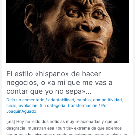
«hispano»
de
hacer
negocios,
o
«a
mi
que
me
vas
a
El estilo «hispano» de hacer
contar
negocios, o «a mi que me vas a
que
contar que yo no sepa»…
yo
no
Deja un comentario
/
adaptabilidad
,
cambio
,
competitividad
,
sepa»…
crisis
,
evolución
,
Sin categoría
,
transformación
/ Por
JoaquinAguado
[:es] Hoy he leído dos noticias muy relacionadas,y que por
desgracia, muestran esa «burritis» extrema de que solemos
hacer gala los hispanos cuando no sabemos como resolver un