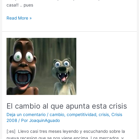
casa!! .. pues
Read More »
El
cambio
al
que
apunta
esta
crisis
El cambio al que apunta esta crisis
Deja un comentario
/
cambio
,
competitividad
,
crisis
,
Crisis
2008
/ Por
JoaquinAguado
[:es] Llevo casi tres meses leyendo y escuchando sobre la
nueva recesion que se nos viene encima. Los mercados, y