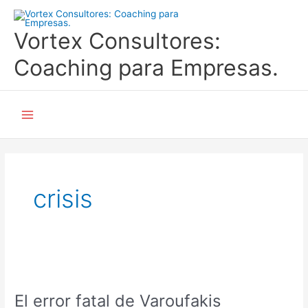
Ir
al
Vortex Consultores:
contenido
Coaching para Empresas.
Main
Menu
crisis
El
error
El error fatal de Varoufakis
fatal