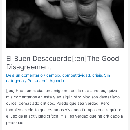
El Buen Desacuerdo[:en]The Good
Disagreement
Deja un comentario
/
cambio
,
competitividad
,
crisis
,
Sin
categoría
/ Por
JoaquinAguado
[:es] Hace unos días un amigo me decía que a veces, quizá,
mis comentarios en este y en algún otro blog son demasiado
duros, demasiado críticos. Puede que sea verdad. Pero
también es cierto que estamos viviendo tiempos que requieren
el uso de la actividad crítica. Y si, es verdad que he criticado a
personas