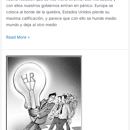
con ellos nuestros gobiernos entran en pánico. Europa se
coloca al borde de la quiebra, Estados Unidos pierde su
maxima calificación, y parece que con ello se hunde medio
mundo y deja al otro medio
Read More »
El
futuro
de
los
Directores
de
RRHH