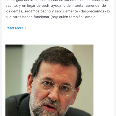
asunto, y en lugar de pedir ayuda, o de intentar aprender de
los demás, sacamos pecho y sencillamente «despreciamos» lo
que otros hacen funcionar (hay quién también llama a
Read More »
La
receta
de
la
Austeridad:
¡¡Y
vuelta
la
mula
al
trigo!!