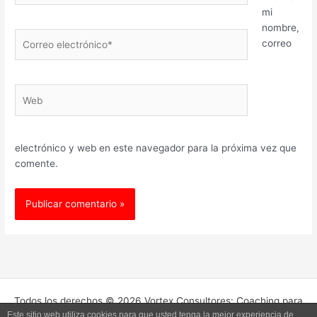
mi
nombre,
Correo
correo
electrónico*
Web
electrónico y web en este navegador para la próxima vez que
comente.
Todos los derechos © 2026 Vortex Consultores: Coaching para
Este sitio web utiliza cookies para que usted tenga la mejor experiencia de
Empresas. | Funciona gracias a
Tema Astra para WordPress