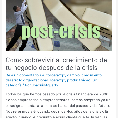
de
tu
negocio
despues
de
la
crisis
Como sobrevivir al crecimiento de
tu negocio despues de la crisis
Deja un comentario
/
autoliderazgo
,
cambio
,
crecimiento
,
desarrollo organizacional
,
liderazgo
,
productividad
,
Sin
categoría
/ Por
JoaquinAguado
Todos los que hemos pasado por la crisis financiera de 2008
siendo empresarios o emprendedores, hemos adoptado ya un
paradigma mental a la hora de hablar del pasado y del futuro.
Nos referimos a él cuando decimos «los años de la crisis». En
efecto, cuando le pregunto a algún cliente que tal le van las