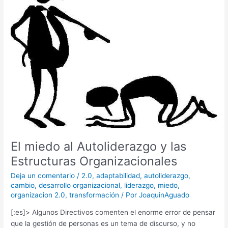
Autoliderazgo
y
las
Estructuras
Organizacionales
El miedo al Autoliderazgo y las
Estructuras Organizacionales
Deja un comentario
/
2.0
,
adaptabilidad
,
autoliderazgo
,
cambio
,
desarrollo organizacional
,
liderazgo
,
miedo
,
organizacion 2.0
,
transformación
/ Por
JoaquinAguado
[:es]> Algunos Directivos comenten el enorme error de pensar
que la gestión de personas es un tema de discurso, y no