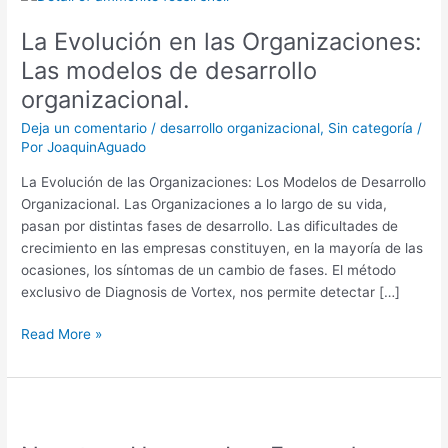
Evolución
La Evolución en las Organizaciones:
en
las
Las modelos de desarrollo
Organizaciones:
organizacional.
Las
modelos
Deja un comentario
/
desarrollo organizacional
,
Sin categoría
/
Por
JoaquinAguado
de
desarrollo
La Evolución de las Organizaciones: Los Modelos de Desarrollo
organizacional.
Organizacional. Las Organizaciones a lo largo de su vida,
pasan por distintas fases de desarrollo. Las dificultades de
crecimiento en las empresas constituyen, en la mayoría de las
ocasiones, los síntomas de un cambio de fases. El método
exclusivo de Diagnosis de Vortex, nos permite detectar […]
Read More »
Nuestros
Heroes: