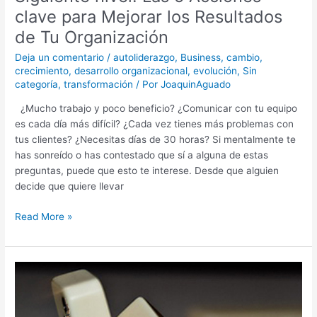
Siguiente
clave para Mejorar los Resultados
nivel:
de Tu Organización
Las
5
Deja un comentario
/
autoliderazgo
,
Business
,
cambio
,
Acciones
crecimiento
,
desarrollo organizacional
,
evolución
,
Sin
clave
categoría
,
transformación
/ Por
JoaquinAguado
para
¿Mucho trabajo y poco beneficio? ¿Comunicar con tu equipo
Mejorar
es cada día más difícil? ¿Cada vez tienes más problemas con
los
tus clientes? ¿Necesitas días de 30 horas? Si mentalmente te
Resultados
has sonreído o has contestado que sí a alguna de estas
de
preguntas, puede que esto te interese. Desde que alguien
Tu
decide que quiere llevar
Organización
Read More »
Como
sobrevivir
al
crecimiento