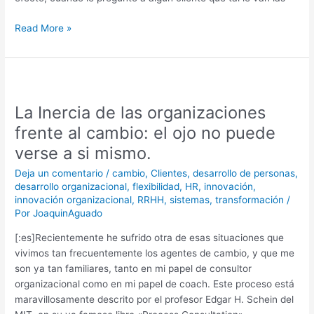
Read More »
La
Inercia
La Inercia de las organizaciones
de
las
frente al cambio: el ojo no puede
organizaciones
verse a si mismo.
frente
al
Deja un comentario
/
cambio
,
Clientes
,
desarrollo de personas
,
desarrollo organizacional
,
flexibilidad
,
HR
,
innovación
,
cambio:
innovación organizacional
,
RRHH
,
sistemas
,
transformación
/
el
Por
JoaquinAguado
ojo
no
[:es]Recientemente he sufrido otra de esas situaciones que
puede
vivimos tan frecuentemente los agentes de cambio, y que me
verse
son ya tan familiares, tanto en mi papel de consultor
a
organizacional como en mi papel de coach. Este proceso está
si
maravillosamente descrito por el profesor Edgar H. Schein del
mismo.