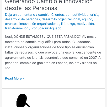
Generando Cambio e Innovación
desde las Personas
Deja un comentario
/
cambio
,
Clientes
,
competitividad
,
crisis
,
desarrollo de personas
,
desarrollo organizacional
,
equipo
,
eventos
,
innovación organizacional
,
liderazgo
,
motivación
,
transformación
/ Por
JoaquinAguado
[:es]¿DÓNDE ESTAMOS? ¿ QUÉ ESTÁ PASANDO? Vivimos un
momento de cambio muy difícil para todos. Ciudadanos,
instituciones y organizaciones de todo tipo se encuentran
faltas de recursos, lo que provoca una espiral descendente de
agravamiento de la crisis económica que comenzó en 2007. A
pesar del cambio de gobierno en España, las previsiones no
son
Read More »
El
miedo
al