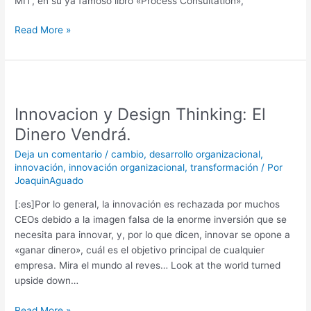
MIT, en su ya famoso libro «Process Consultation»,
Read More »
Innovacion
y
Innovacion y Design Thinking: El
Design
Thinking:
Dinero Vendrá.
El
Deja un comentario
/
cambio
,
desarrollo organizacional
,
Dinero
innovación
,
innovación organizacional
,
transformación
/ Por
Vendrá.
JoaquinAguado
[:es]Por lo general, la innovación es rechazada por muchos
CEOs debido a la imagen falsa de la enorme inversión que se
necesita para innovar, y, por lo que dicen, innovar se opone a
«ganar dinero», cuál es el objetivo principal de cualquier
empresa. Mira el mundo al reves… Look at the world turned
upside down…
Read More »