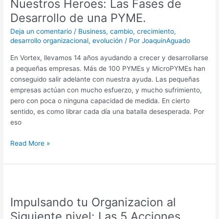
Nuestros Heroes: Las Fases de
Las
Fases
Desarrollo de una PYME.
de
Deja un comentario
/
Business
,
cambio
,
crecimiento
,
Desarrollo
desarrollo organizacional
,
evolución
/ Por
JoaquinAguado
de
una
En Vortex, llevamos 14 años ayudando a crecer y desarrollarse
PYME.
a pequeñas empresas. Más de 100 PYMEs y MicroPYMEs han
conseguido salir adelante con nuestra ayuda. Las pequeñas
empresas actúan con mucho esfuerzo, y mucho sufrimiento,
pero con poca o ninguna capacidad de medida. En cierto
sentido, es como librar cada día una batalla desesperada. Por
eso
Read More »
Impulsando
tu
Impulsando tu Organizacion al
Organizacion
al
Siguiente nivel: Las 5 Acciones