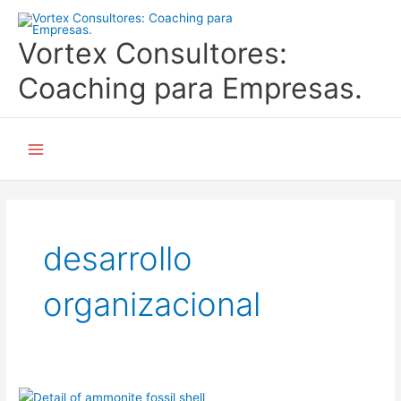
Ir
al
Vortex Consultores:
contenido
Coaching para Empresas.
Main
Menu
desarrollo
organizacional
La