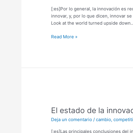
El
Dinero
[:es]Por lo general, la innovación es 
Vendrá.
innovar, y, por lo que dicen, innovar s
Look at the world turned upside down
Read More »
El
estado
El estado de la innov
de
la
Deja un comentario
/
cambio
,
competit
innovación
en
[:es]Las principales conclusiones del 