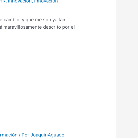
HR
,
innovación
,
innovación
e cambio, y que me son ya tan
á maravillosamente descrito por el
ormación
/ Por
JoaquinAguado