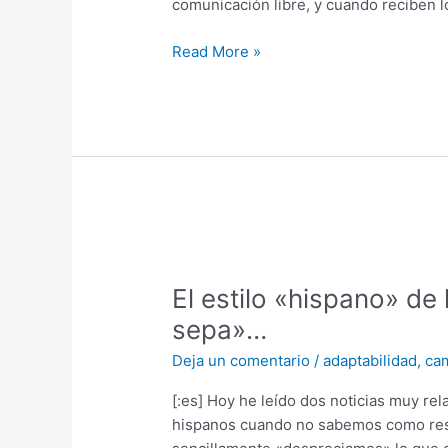
comunicación libre, y cuando reciben l
Read More »
El
estilo
El estilo «hispano» de
«hispano»
de
sepa»…
hacer
Deja un comentario
/
adaptabilidad
,
ca
negocios,
o
[:es] Hoy he leído dos noticias muy re
«a
hispanos cuando no sabemos como resol
mi