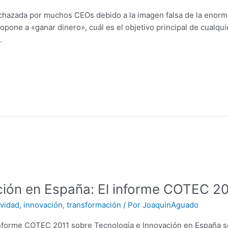
rechazada por muchos CEOs debido a la imagen falsa de la enorm
e opone a «ganar dinero», cuál es el objetivo principal de cualq
…
ación en España: El informe COTEC 2
ividad
,
innovación
,
transformación
/ Por
JoaquinAguado
informe COTEC 2011 sobre Tecnología e Innovación en España son