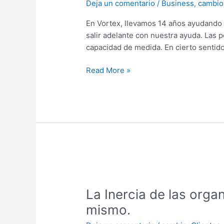
Deja un comentario
/
Business
,
cambio
de
Desarrollo
En Vortex, llevamos 14 años ayudando
de
salir adelante con nuestra ayuda. Las
una
capacidad de medida. En cierto sentido
PYME.
Read More »
La
Inercia
La Inercia de las orga
de
las
mismo.
organizaciones