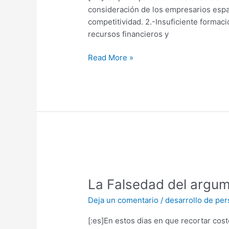
España:
consideración de los empresarios españ
El
competitividad. 2.-Insuficiente formac
informe
recursos financieros y
COTEC
2011
Read More »
La
Falsedad
La Falsedad del argum
del
argumento
Deja un comentario
/
desarrollo de pe
del
ROI
[:es]En estos dias en que recortar cost