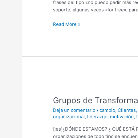
en
frases del tipo «no puedo pedir más re
las
soporte, algunas veces «for free», par
inversiones
en
Read More »
RRHH.
Grupos
de
Grupos de Transforma
Transformación:
Generando
Deja un comentario
/
cambio
,
Clientes
Cambio
organizacional
,
liderazgo
,
motivación
,
e
[:es]¿DÓNDE ESTAMOS? ¿ QUÉ ESTÁ PAS
Innovación
organizaciones de todo tipo se encuent
desde