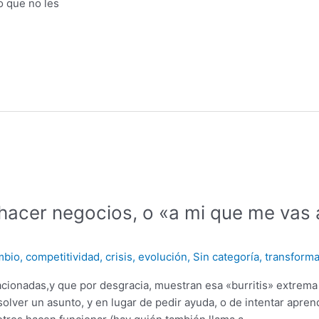
o que no les
 hacer negocios, o «a mi que me vas 
mbio
,
competitividad
,
crisis
,
evolución
,
Sin categoría
,
transform
lacionadas,y que por desgracia, muestran esa «burritis» extrem
ver un asunto, y en lugar de pedir ayuda, o de intentar apre