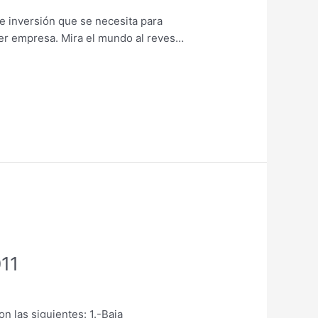
e inversión que se necesita para
uier empresa. Mira el mundo al reves…
011
 las siguientes: 1.-Baja