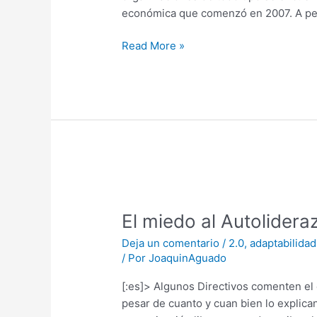
económica que comenzó en 2007. A pes
las
Personas
Read More »
El
miedo
El miedo al Autolidera
al
Autoliderazgo
Deja un comentario
/
2.0
,
adaptabilidad
y
/ Por
JoaquinAguado
las
[:es]> Algunos Directivos comenten el
Estructuras
pesar de cuanto y cuan bien lo explican
Organizacionales