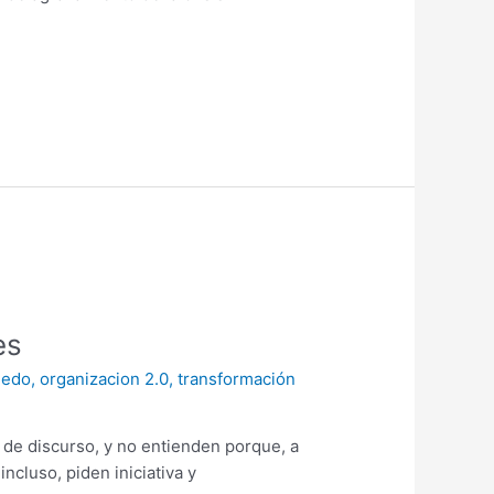
es
iedo
,
organizacion 2.0
,
transformación
 de discurso, y no entienden porque, a
ncluso, piden iniciativa y