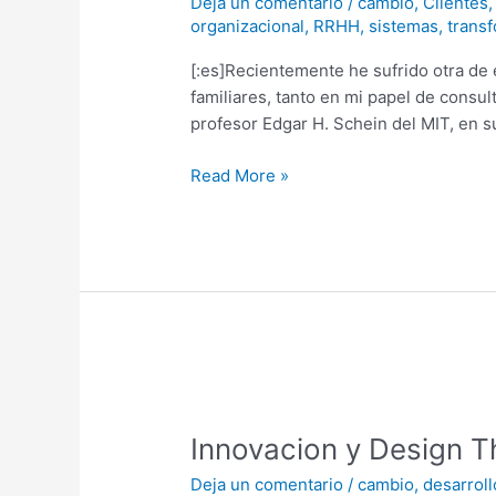
Deja un comentario
/
cambio
,
Clientes
frente
organizacional
,
RRHH
,
sistemas
,
trans
al
cambio:
[:es]Recientemente he sufrido otra de
el
familiares, tanto en mi papel de consu
ojo
profesor Edgar H. Schein del MIT, en s
no
puede
Read More »
verse
a
si
mismo.
Innovacion
y
Innovacion y Design Th
Design
Thinking:
Deja un comentario
/
cambio
,
desarroll