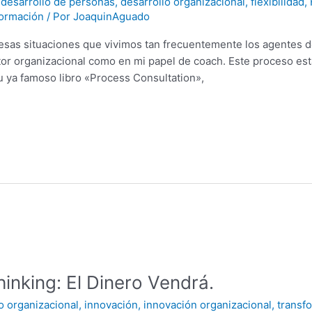
,
desarrollo de personas
,
desarrollo organizacional
,
flexibilidad
,
formación
/ Por
JoaquinAguado
 esas situaciones que vivimos tan frecuentemente los agentes d
ltor organizacional como en mi papel de coach. Este proceso est
u ya famoso libro «Process Consultation»,
inking: El Dinero Vendrá.
o organizacional
,
innovación
,
innovación organizacional
,
transf