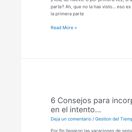
Gestión
parte? Ah, que no la has visto… eso es 
del
la primera parte
Tiempo
by
Read More »
Vortex.
(2ª
Parte)
6
Consejos
6 Consejos para incor
para
incorporarte
en el intento…
al
Deja un comentario
/
Gestion del Tiem
trabajo
después
Por fin llegaron las vacaciones de sem