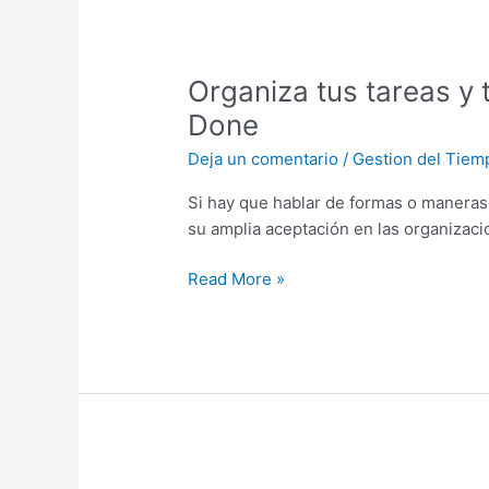
Organiza
tus
Organiza tus tareas y 
tareas
y
Done
tu
Deja un comentario
/
Gestion del Tiem
tiempo
de
Si hay que hablar de formas o maneras
una
su amplia aceptación en las organizaci
vez
por
Read More »
todas:
El
método
Getting
Things
Done