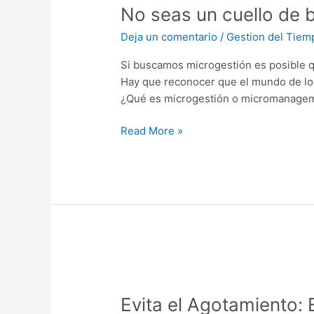
No seas un cuello de b
un
cuello
Deja un comentario
/
Gestion del Tiem
de
botella
Si buscamos microgestión es posible
en
Hay que reconocer que el mundo de los
tu
¿Qué es microgestión o micromanageme
Organizacion:
la
Read More »
Microgestión.
Evita
el
Evita el Agotamiento
Agotamiento: