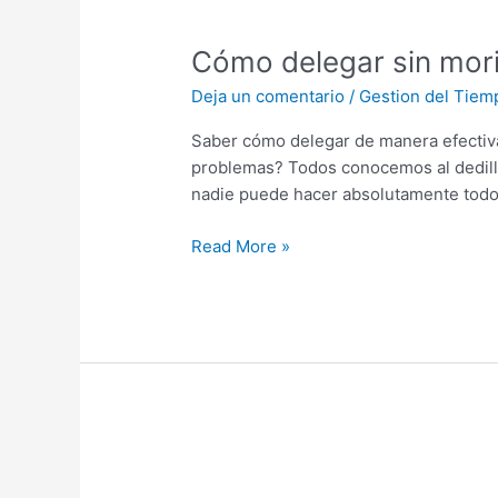
Cómo
delegar
Cómo delegar sin morir
sin
morir
Deja un comentario
/
Gestion del Tiem
en
el
Saber cómo delegar de manera efectiva
intento.
problemas? Todos conocemos al dedillo
nadie puede hacer absolutamente todo
Read More »
No
seas