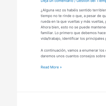
Deja un comentario
/
Gestion del Tiem
de
la
¿Alguna vez os habéis sentido terrible
productividad
tiempo no te rinde o que, a pesar de q
personal
rueda en la que vueltas y más vueltas, 
y
Ahora bien, esto no se puede mantener
cómo
familiar. Lo primero que debemos hac
resolverlos
vida/trabajo, identificar los principale
A continuación, vamos a enumerar los q
daremos unos cuantos consejos sobre có
Read More »