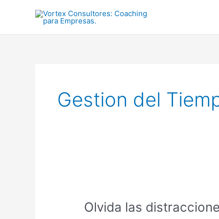
Ir
al
contenido
Gestion del Tiem
Olvida
las
Olvida las distraccion
distracciones:
El