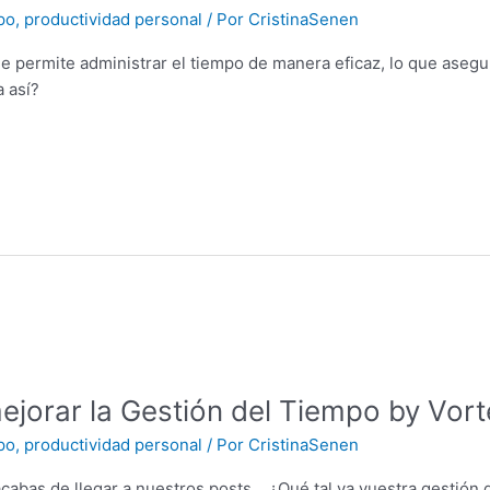
po
,
productividad personal
/ Por
CristinaSenen
 permite administrar el tiempo de manera eficaz, lo que asegur
 así?
jorar la Gestión del Tiempo by Vorte
po
,
productividad personal
/ Por
CristinaSenen
acabas de llegar a nuestros posts… ¿Qué tal va vuestra gestión d