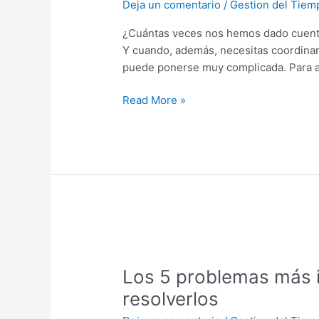
Deja un comentario
/
Gestion del Tiem
método
Bullet
¿Cuántas veces nos hemos dado cuenta 
Agenda
Y cuando, además, necesitas coordinar l
puede ponerse muy complicada. Para ay
Read More »
Los
5
Los 5 problemas más i
problemas
más
resolverlos
importantes