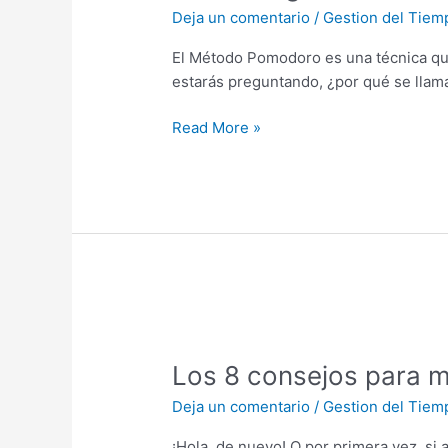
El
Deja un comentario
/
Gestion del Tiem
método
Pomodoro
El Método Pomodoro es una técnica que
estarás preguntando, ¿por qué se llama
Read More »
Los
8
Los 8 consejos para me
consejos
para
Deja un comentario
/
Gestion del Tiem
mejorar
la
¡Hola, de nuevo! O por primera vez, si 