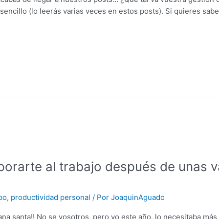
sencillo (lo leerás varias veces en estos posts). Si quieres sa
porarte al trabajo después de unas v
po
,
productividad personal
/ Por
JoaquinAguado
ana santa!! No se vosotros, pero yo este año, lo necesitaba má