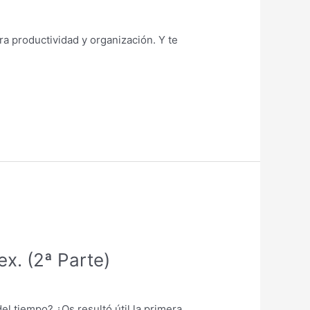
a productividad y organización. Y te
x. (2ª Parte)
el tiempo? ¿Os resultó útil la primera