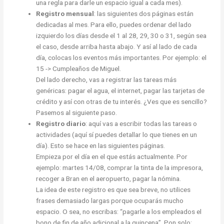
una regla para darle un espacio igual a cada mes).
Registro mensual
: las siguientes dos páginas están
dedicadas al mes. Para ello, puedes ordenar del lado
izquierdo los días desde el 1 al 28, 29, 30 o 31, según sea
el caso, desde arriba hasta abajo. Y así al lado de cada
día, colocas los eventos más importantes. Por ejemplo: el
15 -> Cumpleaños de Miguel.
Del lado derecho, vas a registrar las tareas más
genéricas: pagar el agua, el internet, pagar las tarjetas de
crédito y así con otras de tu interés. ¿Ves que es sencillo?
Pasemos al siguiente paso.
Registro diario
: aquí vas a escribir todas las tareas o
actividades (aquí sí puedes detallar lo que tienes en un
día). Esto se hace en las siguientes páginas.
Empieza por el día en el que estás actualmente. Por
ejemplo: martes 14/08, comprar la tinta de la impresora,
recoger a Bran en el aeropuerto, pagar la nómina.
La idea de este registro es que sea breve, no utilices
frases demasiado largas porque ocuparás mucho
espacio. O sea, no escribas: “pagarle a los empleados el
bono de fin de año adicional a la quincena”. Pon solo: