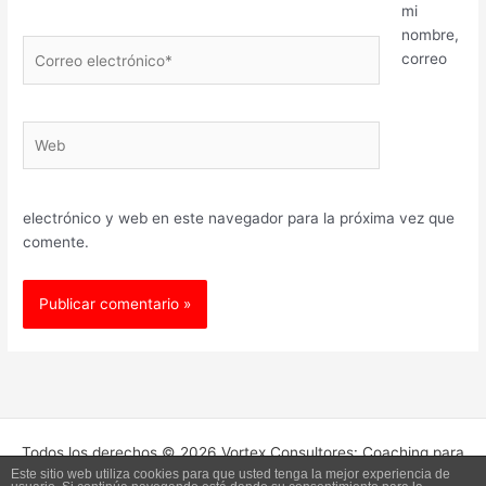
mi
nombre,
Correo
correo
electrónico*
Web
electrónico y web en este navegador para la próxima vez que
comente.
Todos los derechos © 2026 Vortex Consultores: Coaching para
Este sitio web utiliza cookies para que usted tenga la mejor experiencia de
Empresas. | Funciona gracias a
Tema Astra para WordPress