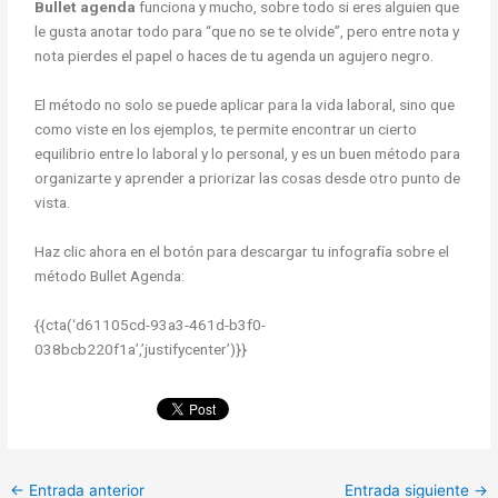
Bullet agenda
funciona y mucho, sobre todo si eres alguien que
le gusta anotar todo para “que no se te olvide”, pero entre nota y
nota pierdes el papel o haces de tu agenda un agujero negro.
El método no solo se puede aplicar para la vida laboral, sino que
como viste en los ejemplos, te permite encontrar un cierto
equilibrio entre lo laboral y lo personal, y es un buen método para
organizarte y aprender a priorizar las cosas desde otro punto de
vista.
Haz clic ahora en el botón para descargar tu infografía sobre el
método Bullet Agenda:
{{cta(‘d61105cd-93a3-461d-b3f0-
038bcb220f1a’,’justifycenter’)}}
←
Entrada anterior
Entrada siguiente
→