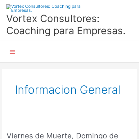
Ir
al
Vortex Consultores:
contenido
Coaching para Empresas.
Main
Menu
Informacion General
Viernes
de
Viernes de Muerte, Domingo de
Muerte,