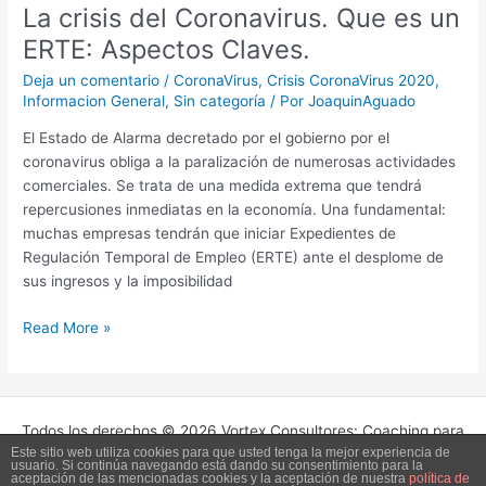
La crisis del Coronavirus. Que es un
del
Coronavirus.
ERTE: Aspectos Claves.
Que
Deja un comentario
/
CoronaVirus
,
Crisis CoronaVirus 2020
,
es
Informacion General
,
Sin categoría
/ Por
JoaquinAguado
un
ERTE:
El Estado de Alarma decretado por el gobierno por el
Aspectos
coronavirus obliga a la paralización de numerosas actividades
Claves.
comerciales. Se trata de una medida extrema que tendrá
repercusiones inmediatas en la economía. Una fundamental:
muchas empresas tendrán que iniciar Expedientes de
Regulación Temporal de Empleo (ERTE) ante el desplome de
sus ingresos y la imposibilidad
Read More »
Todos los derechos © 2026 Vortex Consultores: Coaching para
Este sitio web utiliza cookies para que usted tenga la mejor experiencia de
Empresas. | Funciona gracias a
Tema Astra para WordPress
usuario. Si continúa navegando está dando su consentimiento para la
aceptación de las mencionadas cookies y la aceptación de nuestra
política de