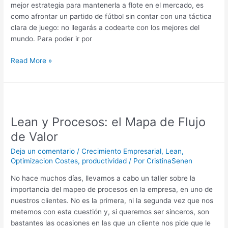
mejor estrategia para mantenerla a flote en el mercado, es
como afrontar un partido de fútbol sin contar con una táctica
clara de juego: no llegarás a codearte con los mejores del
mundo. Para poder ir por
Read More »
Lean
y
Lean y Procesos: el Mapa de Flujo
Procesos:
el
de Valor
Mapa
Deja un comentario
/
Crecimiento Empresarial
,
Lean
,
de
Optimizacion Costes
,
productividad
/ Por
CristinaSenen
Flujo
de
No hace muchos días, llevamos a cabo un taller sobre la
Valor
importancia del mapeo de procesos en la empresa, en uno de
nuestros clientes. No es la primera, ni la segunda vez que nos
metemos con esta cuestión y, si queremos ser sinceros, son
bastantes las ocasiones en las que un cliente nos pide que le