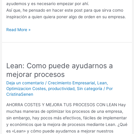
ayudemos y es necesario empezar por ahí.
Así que, he pensado en hacer este post para que sirva como
inspiración a quien quiera poner algo de orden en su empresa.
Read More »
Lean:
Como
Lean: Como puede ayudarnos a
puede
ayudarnos
mejorar procesos
a
Deja un comentario
/
Crecimiento Empresarial
,
Lean
,
mejorar
Optimizacion Costes
,
productividad
,
Sin categoría
/ Por
procesos
CristinaSenen
AHORRA COSTES Y MEJORA TUS PROCESOS CON LEAN Hay
muchas maneras de optimizar los procesos de una empresa,
sin embargo, hay pocos más efectivos, fáciles de implementar
y económicos que la mejora de procesos mediante Lean. ¿Qué
es «Lean» y cómo puede ayudarnos a mejorar nuestros