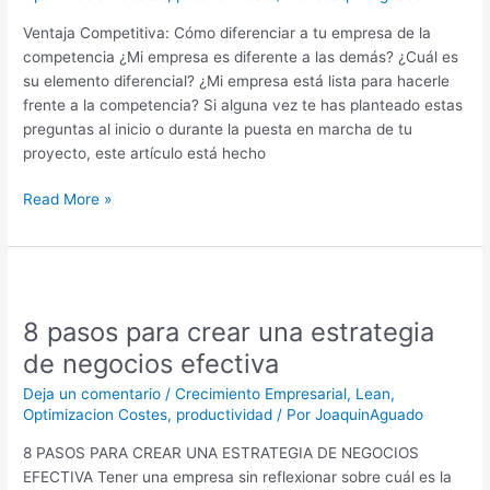
la
Ventaja Competitiva: Cómo diferenciar a tu empresa de la
competencia
competencia ¿Mi empresa es diferente a las demás? ¿Cuál es
su elemento diferencial? ¿Mi empresa está lista para hacerle
frente a la competencia? Si alguna vez te has planteado estas
preguntas al inicio o durante la puesta en marcha de tu
proyecto, este artículo está hecho
Read More »
8
pasos
8 pasos para crear una estrategia
para
crear
de negocios efectiva
una
Deja un comentario
/
Crecimiento Empresarial
,
Lean
,
estrategia
Optimizacion Costes
,
productividad
/ Por
JoaquinAguado
de
negocios
8 PASOS PARA CREAR UNA ESTRATEGIA DE NEGOCIOS
efectiva
EFECTIVA Tener una empresa sin reflexionar sobre cuál es la