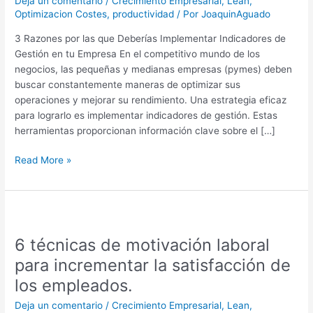
Deja un comentario
/
Crecimiento Empresarial
,
Lean
,
Optimizacion Costes
,
productividad
/ Por
JoaquinAguado
3 Razones por las que Deberías Implementar Indicadores de
Gestión en tu Empresa En el competitivo mundo de los
negocios, las pequeñas y medianas empresas (pymes) deben
buscar constantemente maneras de optimizar sus
operaciones y mejorar su rendimiento. Una estrategia eficaz
para lograrlo es implementar indicadores de gestión. Estas
herramientas proporcionan información clave sobre el […]
Read More »
6
técnicas
6 técnicas de motivación laboral
de
motivación
para incrementar la satisfacción de
laboral
los empleados.
para
incrementar
Deja un comentario
/
Crecimiento Empresarial
,
Lean
,