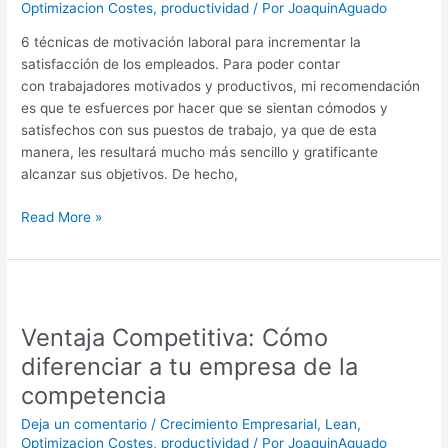
Optimizacion Costes
,
productividad
/ Por
JoaquinAguado
la
satisfacción
6 técnicas de motivación laboral para incrementar la
de
satisfacción de los empleados. Para poder contar
los
con trabajadores motivados y productivos, mi recomendación
empleados.
es que te esfuerces por hacer que se sientan cómodos y
satisfechos con sus puestos de trabajo, ya que de esta
manera, les resultará mucho más sencillo y gratificante
alcanzar sus objetivos. De hecho,
Read More »
Ventaja
Competitiva:
Ventaja Competitiva: Cómo
Cómo
diferenciar
diferenciar a tu empresa de la
a
competencia
tu
empresa
Deja un comentario
/
Crecimiento Empresarial
,
Lean
,
Optimizacion Costes
,
productividad
/ Por
JoaquinAguado
de