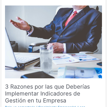
3
Razones
por
las
que
Deberías
Implementar
Indicadores
de
Gestión
en
tu
Empresa
3 Razones por las que Deberías
Implementar Indicadores de
Gestión en tu Empresa