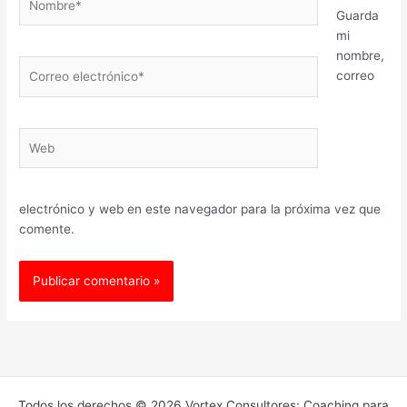
Guarda
mi
nombre,
Correo
correo
electrónico*
Web
electrónico y web en este navegador para la próxima vez que
comente.
Todos los derechos © 2026 Vortex Consultores: Coaching para