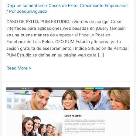
PUM
Deja un comentario
/
Casos de Exito
,
Crecimiento Empresarial
Estudio
/ Por
JoaquinAguado
CASO DE ÉXITO: PUM ESTUDIO. «Viernes de código. Crear
interfaces para aplicaciones web basadas en jQuery también
es una buena manera de empezar el finde…» Post en
Facebook de Luis Belda. CEO PUM Estudio ¡¡Reserva ya tu
sesion gratuita de asesoramiento!! Indice Situación de Partida.
PUM Estudio se define en su página web de la […]
Read More »
Caso
de
Éxito:
COASER