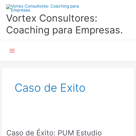
Ir
al
Vortex Consultores:
contenido
Coaching para Empresas.
Main
Menu
Caso de Exito
Caso
de
Caso de Éxito: PUM Estudio
Éxito: