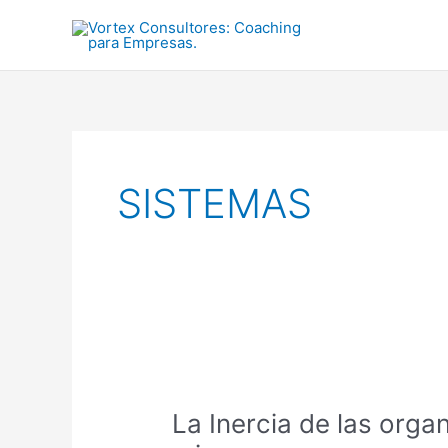
Ir
al
contenido
SISTEMAS
La
Inercia
La Inercia de las orga
de
las