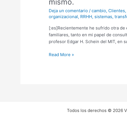
mismo.
organizaciones
Deja un comentario
/
cambio
,
Clientes
frente
organizacional
,
RRHH
,
sistemas
,
trans
al
cambio:
[:es]Recientemente he sufrido otra de
el
familiares, tanto en mi papel de consu
ojo
profesor Edgar H. Schein del MIT, en s
no
puede
Read More »
verse
a
si
mismo.
Todos los derechos © 2026 Vo